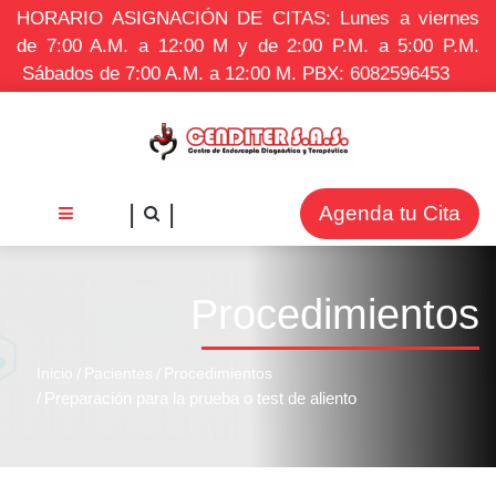
HORARIO ASIGNACIÓN DE CITAS: Lunes a viernes
de 7:00 A.M. a 12:00 M y de 2:00 P.M. a 5:00 P.M.
Sábados de 7:00 A.M. a 12:00 M. PBX: 6082596453
Agenda tu Cita
Procedimientos
Inicio
Pacientes
Procedimientos
Preparación para la prueba o test de aliento