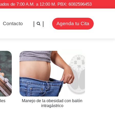
bados de 7:00 A.M. a 12:00 M. PBX: 6082596453
Contacto
Agenda tu Cita
les
Manejo de la obesidad con balón
intragástrico