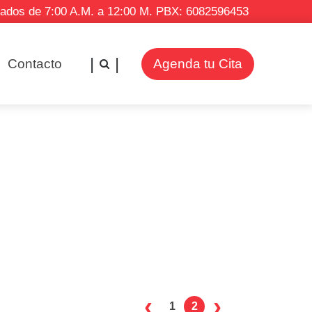
bados de 7:00 A.M. a 12:00 M. PBX: 6082596453
Contacto
Agenda tu Cita
‹
›
1
2